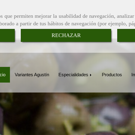
ros que permiten mejorar la usabilidad de navegación, analiza
aborado a partir de tus hábitos de navegación (por ejemplo, pá
RECHAZAR
icio
Variantes Agustín
Especialidades
Productos
I