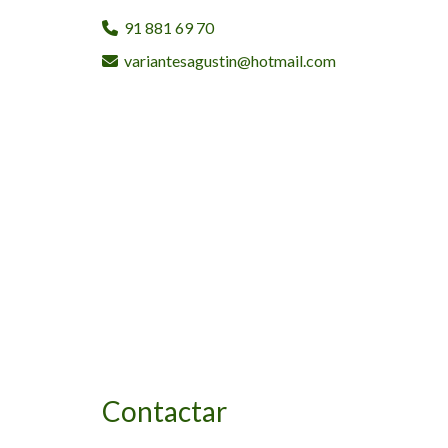
91 881 69 70
variantesagustin
hotmail.com
Contactar